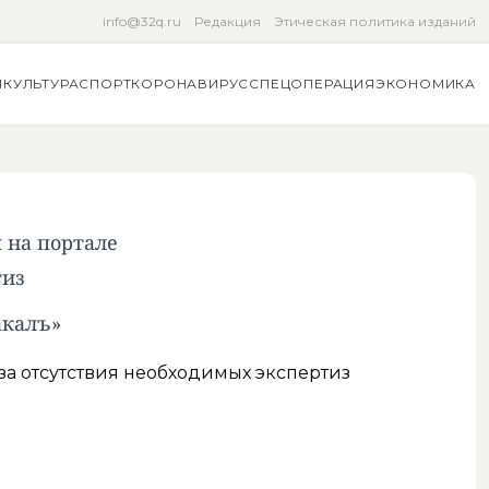
info@32q.ru
Редакция
Этическая политика изданий
Я
КУЛЬТУРА
СПОРТ
КОРОНАВИРУС
СПЕЦОПЕРАЦИЯ
ЭКОНОМИКА
 на портале
тиз
акалъ»