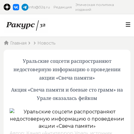
Этическая политика
info@32q.ru
Редакция
изданий
Главная
Новость
Уральские соцсети распространяют
недостоверную информацию о проведении
акции «Свеча памяти»
Акция «Свеча памяти и боевые сто грамм» на
Урале оказалась фейком
Автор: Канал «Антитеррор Урал»,
источник