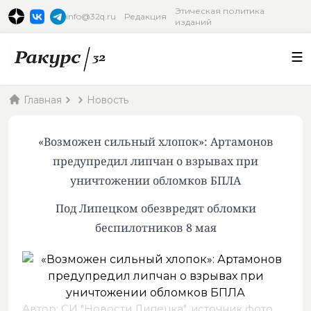
Этическая политика
info@32q.ru
Редакция
изданий
Главная
Новость
«Возможен сильный хлопок»: Артамонов
предупредил липчан о взрывах при
уничтожении обломков БПЛА
Под Липецком обезвредят обломки
беспилотников 8 мая
Автор: СИ "Новости Липецка",
источник фото
.