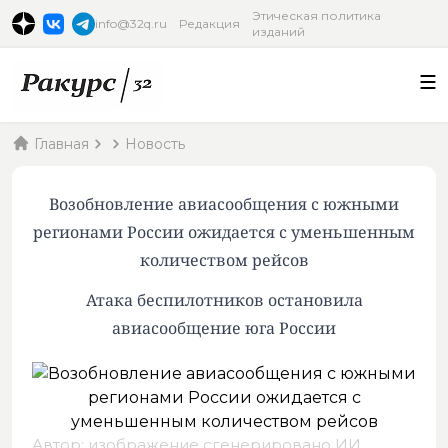
Этическая политика
info@32q.ru
Редакция
изданий
Главная
Новость
Возобновление авиасообщения с южными
регионами России ожидается с уменьшенным
количеством рейсов
Атака беспилотников остановила
авиасообщение юга России
Автор: изображение сгенерировано ИИ,