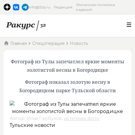
Этическая политика
info@32q.ru
Редакция
изданий
Главная
Спецоперация
Новость
Фотограф из Тулы запечатлел яркие моменты
золотистой весны в Богородицке
Фотограф показал золотую весну в
Богородицком парке Тульской области
Автор: Илья Гарбузов,
источник фото
.
Тульские новости