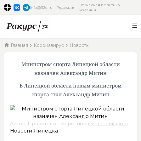
Этическая политика
info@32q.ru
Редакция
изданий
Главная
Коронавирус
Новость
Министром спорта Липецкой области
назначен Александр Митин
В Липецкой области новым министром
спорта стал Александр Митин
Автор: Правительство региона,
источник фото
.
Новости Липецка