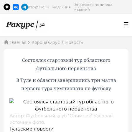
Этическая политика
info@32q.ru
Редакция
изданий
Главная
Коронавирус
Новость
Состоялся стартовый тур областного
футбольного первенства
В Туле и области завершились три матча
первого тура чемпионата по футболу
Автор: Футбольный клуб "Олимпик" Узловая,
источник фото
.
Тульские новости