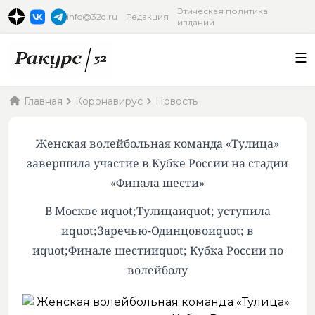
Этическая политика
info@32q.ru
Редакция
изданий
Главная
Коронавирус
Новость
Женская волейбольная команда «Тулица»
завершила участие в Кубке России на стадии
«Финала шести»
В Москве иquot;Тулицаиquot; уступила
иquot;Заречью-Одинцовоиquot; в
иquot;Финале шестииquot; Кубка России по
волейболу