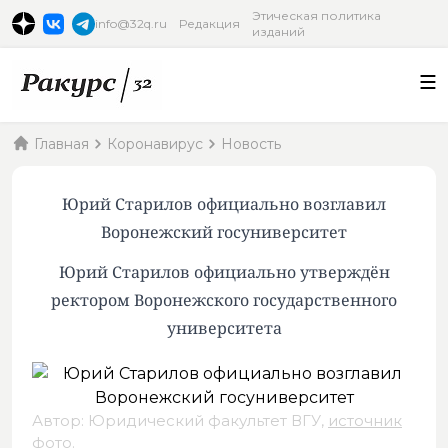
Этическая политика
info@32q.ru
Редакция
изданий
Главная
Коронавирус
Новость
Юрий Старилов официально возглавил
Воронежский госуниверситет
Юрий Старилов официально утверждён
ректором Воронежского государственного
университета
Автор: Юридический факультет ВГУ,
источник
фото
.