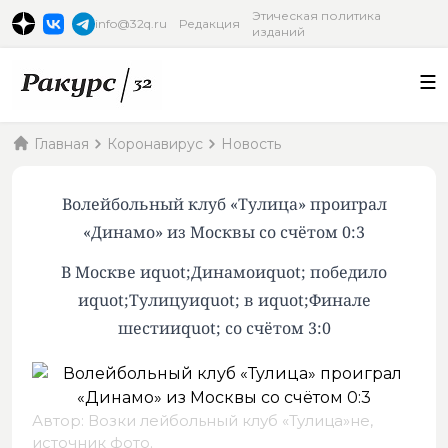
Этическая политика
info@32q.ru
Редакция
изданий
Главная
Коронавирус
Новость
Волейбольный клуб «Тулица» проиграл
«Динамо» из Москвы со счётом 0:3
В Москве иquot;Динамоиquot; победило
иquot;Тулицуиquot; в иquot;Финале
шестииquot; со счётом 3:0
Автор: Возки лейбольный клуб «Тулица»не,
источник фото
.