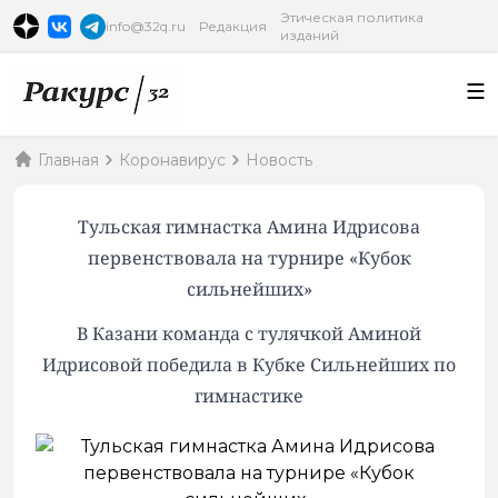
Этическая политика
info@32q.ru
Редакция
изданий
Главная
Коронавирус
Новость
Тульская гимнастка Амина Идрисова
первенствовала на турнире «Кубок
сильнейших»
В Казани команда с тулячкой Аминой
Идрисовой победила в Кубке Сильнейших по
гимнастике