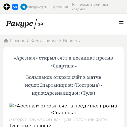
Этическая политика
info@32q.ru
Редакция
изданий
Главная
Коронавирус
Новость
«Арсенал» открыл счёт в поединке против
«Спартака»
Большаков открыл счёт в матче
иquot;Спартакиquot; (Кострома) -
иquot;Арсеналиquot; (Тула)
Автор: ПФК «Арсенал» Тула,
источник фото
.
Тульские новости