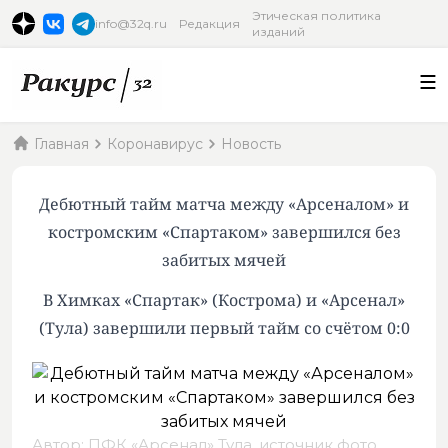
Этическая политика
info@32q.ru
Редакция
изданий
Главная
Коронавирус
Новость
Дебютный тайм матча между «Арсеналом» и
костромским «Спартаком» завершился без
забитых мячей
В Химках «Спартак» (Кострома) и «Арсенал»
(Тула) завершили первый тайм со счётом 0:0
Автор: ПФК «Арсенал» Тула,
источник фото
.