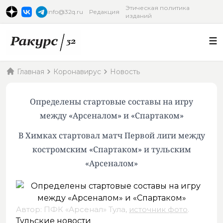
Этическая политика
info@32q.ru
Редакция
изданий
Главная
Коронавирус
Новость
Определены стартовые составы на игру
между «Арсеналом» и «Спартаком»
В Химках стартовал матч Первой лиги между
костромским «Спартаком» и тульским
«Арсеналом»
Автор: ПФК «Арсенал» Тула,
источник фото
.
Тульские новости