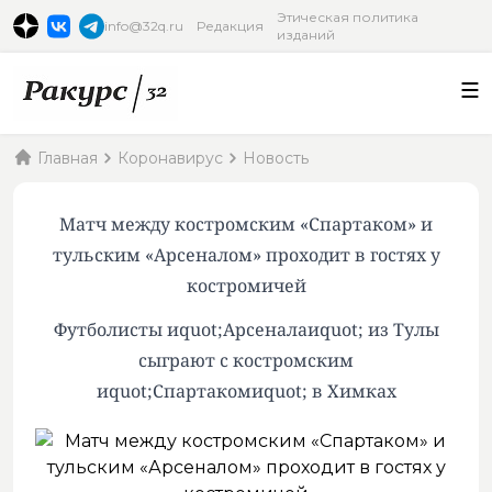
Этическая политика
info@32q.ru
Редакция
изданий
Главная
Коронавирус
Новость
Матч между костромским «Спартаком» и
тульским «Арсеналом» проходит в гостях у
костромичей
Футболисты иquot;Арсеналаиquot; из Тулы
сыграют с костромским
иquot;Спартакомиquot; в Химках