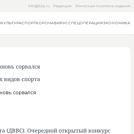
info@32q.ru
Редакция
Этическая политика изданий
Я
КУЛЬТУРА
СПОРТ
КОРОНАВИРУС
СПЕЦОПЕРАЦИЯ
ЭКОНОМИКА
вновь сорвался
х видов спорта
та (ДВВС). Очередной открытый конкурс