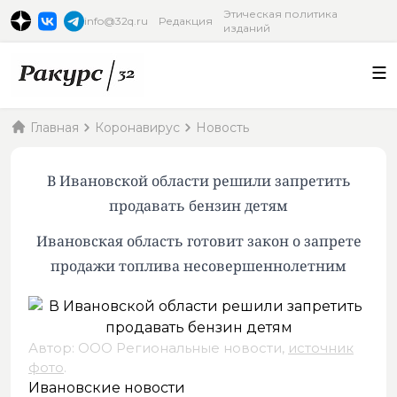
Этическая политика
info@32q.ru
Редакция
изданий
Главная
Коронавирус
Новость
В Ивановской области решили запретить
продавать бензин детям
Ивановская область готовит закон о запрете
продажи топлива несовершеннолетним
Автор: ООО Региональные новости,
источник
фото
.
Ивановские новости