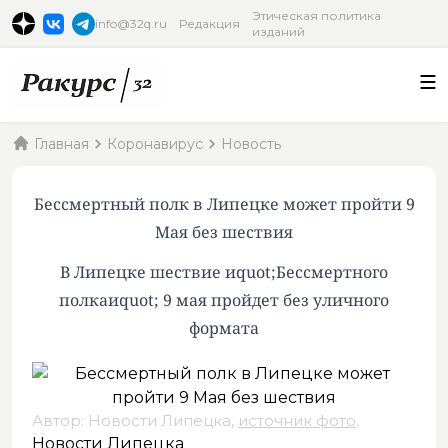
Этическая политика
info@32q.ru
Редакция
изданий
Главная
Коронавирус
Новость
Бессмертный полк в Липецке может пройти 9
Мая без шествия
В Липецке шествие иquot;Бессмертного
полкаиquot; 9 мая пройдет без уличного
формата
Автор: Новости Липецка,
источник фото
.
Новости Липецка