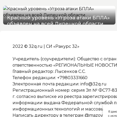
Красный уровень «Угроза атаки БПЛА»
объявлен на всей Липецкой области
06/08/2026 19:54
2022 © 32q.ru | СИ «Ракурс 32»
Учредитель (соучредители): Общество с огра
ответственностью «РЕГИОНАЛЬНЫЕ НОВОСТИ» 
Главный редактор: Лысенков С.С.
Телефон редакции: +79803331660
Электронная почта редакции:
info@32q.ru
Регистрационный номер: серия Эл № ФС77-838
г. согласно выписке из реестра зарегистриро
информации выдана Федеральной службой по 
информационных технологий и массовых ко
Я даю
Написать директору в телеграм
@mazov
с исп