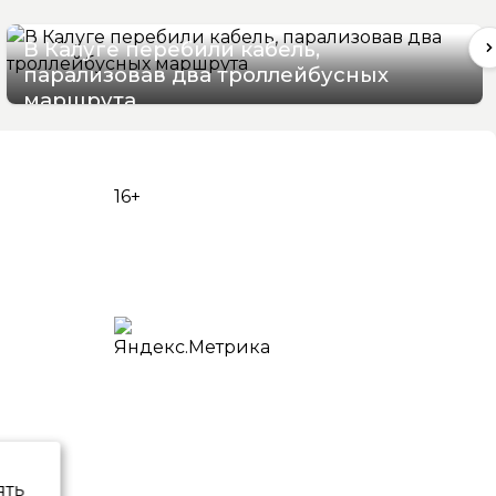
В Калуге перебили кабель,
парализовав два троллейбусных
маршрута
06/08/2026 16:06
16+
ять