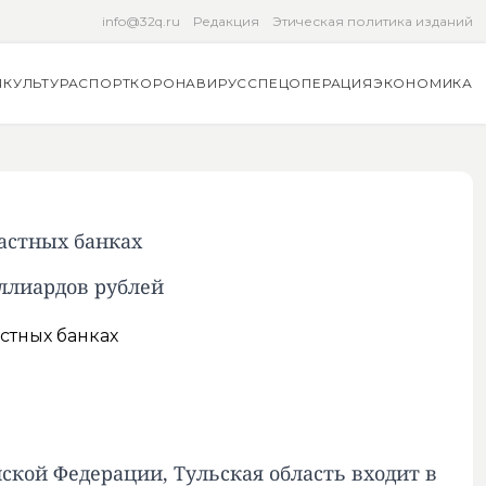
info@32q.ru
Редакция
Этическая политика изданий
Я
КУЛЬТУРА
СПОРТ
КОРОНАВИРУС
СПЕЦОПЕРАЦИЯ
ЭКОНОМИКА
частных банках
иллиардов рублей
кой Федерации, Тульская область входит в