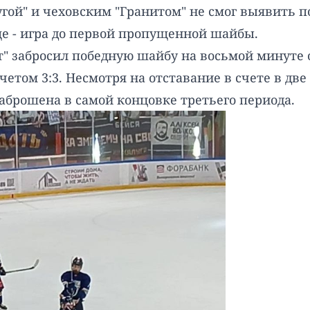
ой" и чеховским "Гранитом" не смог выявить по
е - игра до первой пропущенной шайбы.
ит" забросил победную шайбу на восьмой минуте 
етом 3:3. Несмотря на отставание в счете в дв
аброшена в самой концовке третьего периода.