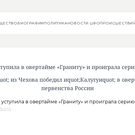
ЩЕСТВО
БИОГРАФИИ
ПОЛИТИКА
НОВОСТИ ЦФО
ПРОИСШЕСТВИ
ступила в овертайме «Граниту» и проиграла сер
uot; из Чехова победил иquot;Калугуиquot; в ове
первенства России
 фото
.