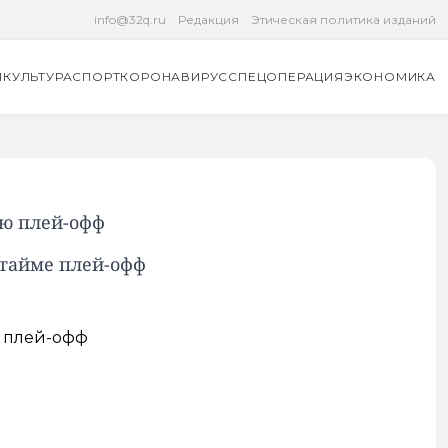
info@32q.ru
Редакция
Этическая политика изданий
Я
КУЛЬТУРА
СПОРТ
КОРОНАВИРУС
СПЕЦОПЕРАЦИЯ
ЭКОНОМИКА
ию плей-офф
ртайме плей-офф