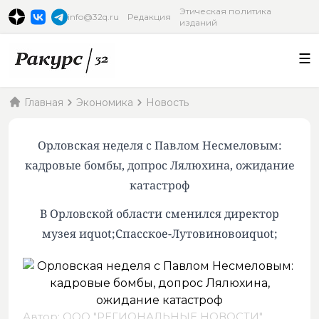
Этическая политика
info@32q.ru
Редакция
изданий
Главная
Экономика
Новость
Орловская неделя с Павлом Несмеловым:
кадровые бомбы, допрос Лялюхина, ожидание
катастроф
В Орловской области сменился директор
музея иquot;Спасское-Лутовиновоиquot;
Автор: ООО "РЕГИОНАЛЬНЫЕ НОВОСТИ",