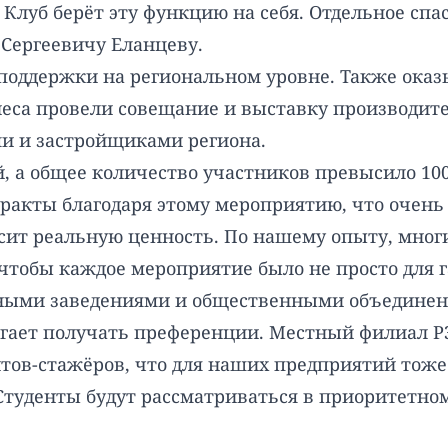
Клуб берёт эту функцию на себя. Отдельное спа
Сергеевичу Еланцеву.
 поддержки на региональном уровне. Также ока
знеса провели совещание и выставку производи
и и застройщиками региона.
, а общее количество участников превысило 10
акты благодаря этому мероприятию, что очень ц
осит реальную ценность. По нашему опыту, мног
 чтобы каждое мероприятие было не просто для 
ными заведениями и общественными объединени
гает получать преференции. Местный филиал РЭ
нтов-стажёров, что для наших предприятий тож
 Студенты будут рассматриваться в приоритетно