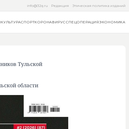
info@32q.ru
Редакция
Этическая политика изданий
Я
КУЛЬТУРА
СПОРТ
КОРОНАВИРУС
СПЕЦОПЕРАЦИЯ
ЭКОНОМИКА
нников Тульской
ьской области