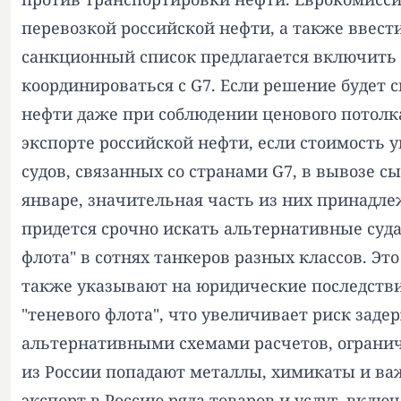
перевозкой российской нефти, а также ввести
санкционный список предлагается включить е
координироваться с G7. Если решение будет 
нефти даже при соблюдении ценового потолк
экспорте российской нефти, если стоимость 
судов, связанных со странами G7, в вывозе с
январе, значительная часть из них принадле
придется срочно искать альтернативные суд
флота" в сотнях танкеров разных классов. Э
также указывают на юридические последстви
"теневого флота", что увеличивает риск зад
альтернативными схемами расчетов, огранич
из России попадают металлы, химикаты и ва
экспорт в Россию ряда товаров и услуг, вклю