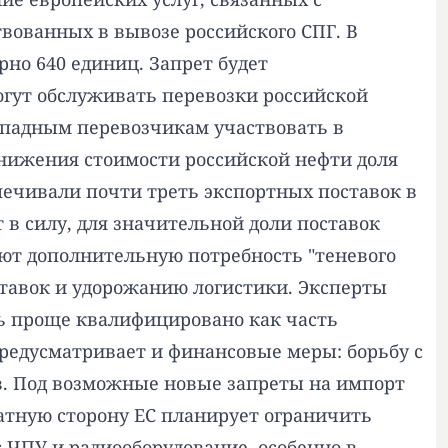
твованных в вывозе российского СПГ. В
рно 640 единиц. Запрет будет
огут обслуживать перевозки российской
ападным перевозчикам участвовать в
снижения стоимости российской нефти доля
еспечивали почти треть экспортных поставок в
 в силу, для значительной доли поставок
ют дополнительную потребность "теневого
 ставок и удорожанию логистики. Эксперты
ь проще квалифицировано как часть
предусматривает и финансовые меры: борьбу с
в. Под возможные новые запреты на импорт
атную сторону ЕС планирует ограничить
с ЧПУ и радиооборудование, особенно в