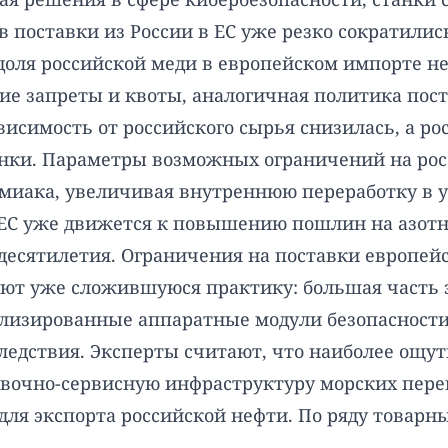
в поставки из России в ЕС уже резко сократили
 доля российской меди в европейском импорте н
ие запреты и квоты, аналогичная политика пос
исимость от российского сырья снизилась, а р
нки. Параметры возможных ограничений на рос
ммиака, увеличивая внутреннюю переработку в 
 ЕС уже движется к повышению пошлин на азотн
 десятилетия. Ограничения на поставки европе
уют уже сложившуюся практику: большая часть з
лизированные аппаратные модули безопасности,
едствия. Эксперты считают, что наиболее ощут
аховочно-сервисную инфраструктуру морских пер
для экспорта российской нефти. По ряду товарн