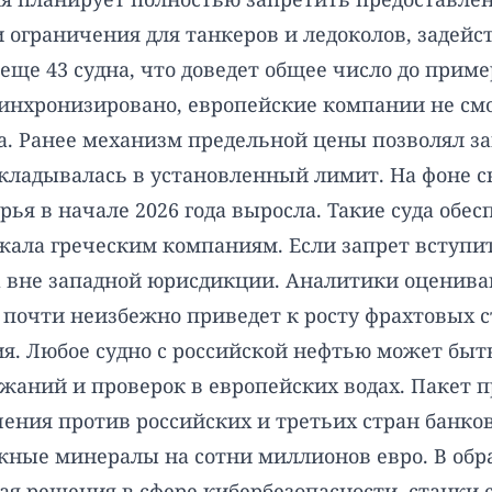
 ограничения для танкеров и ледоколов, задейс
ще 43 судна, что доведет общее число до приме
синхронизировано, европейские компании не см
а. Ранее механизм предельной цены позволял з
укладывалась в установленный лимит. На фоне 
ырья в начале 2026 года выросла. Такие суда об
жала греческим компаниям. Если запрет вступит
а вне западной юрисдикции. Аналитики оценива
то почти неизбежно приведет к росту фрахтовых
я. Любое судно с российской нефтью может быт
ержаний и проверок в европейских водах. Пакет 
ения против российских и третьих стран банко
жные минералы на сотни миллионов евро. В обр
чая решения в сфере кибербезопасности, станки 