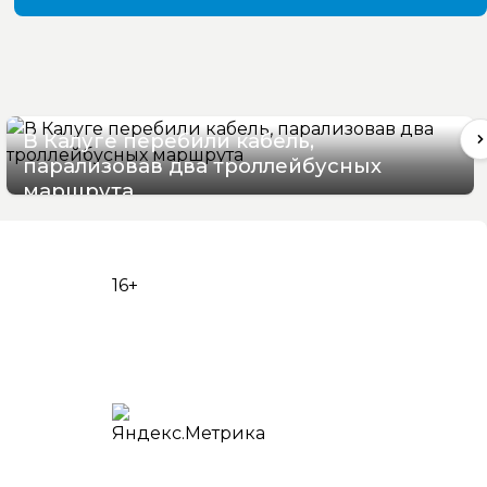
В Калуге перебили кабель,
парализовав два троллейбусных
маршрута
06/08/2026 16:06
16+