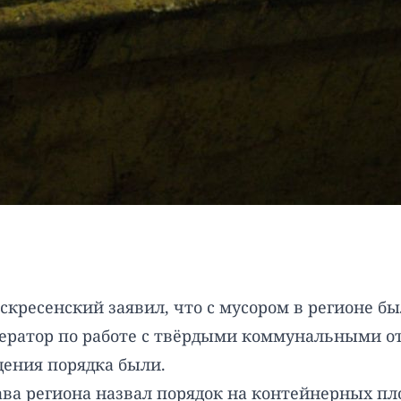
скресенский заявил, что с мусором в регионе б
ератор по работе с твёрдыми коммунальными от
дения порядка были.
ава региона назвал порядок на контейнерных п