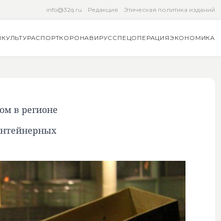
info@32q.ru
Редакция
Этическая политика изданий
Я
КУЛЬТУРА
СПОРТ
КОРОНАВИРУС
СПЕЦОПЕРАЦИЯ
ЭКОНОМИКА
ом в регионе
контейнерных