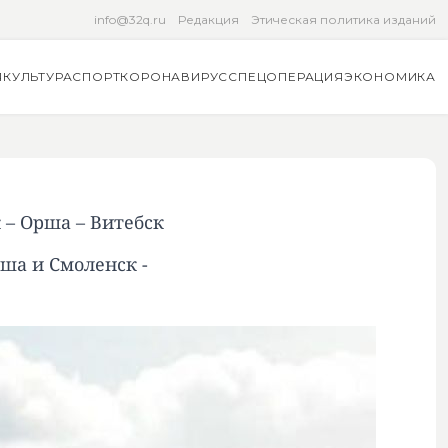
info@32q.ru
Редакция
Этическая политика изданий
Я
КУЛЬТУРА
СПОРТ
КОРОНАВИРУС
СПЕЦОПЕРАЦИЯ
ЭКОНОМИКА
 – Орша – Витебск
рша и Смоленск -