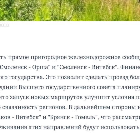
фото
.
вать прямое пригородное железнодорожное сооб
моленск - Орша" и "Смоленск - Витебск". Фина
ого государства. Это позволит сделать проезд 
едании Высшего государственного совета плани
 что запуск новых маршрутов улучшит условия
ю связанность регионов. В дальнейшем стороны
ов - Витебск" и "Брянск - Гомель", что рассмат
луживания этих направлений будут использова