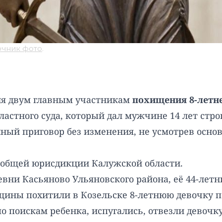
очник фото
.
ия двум главным участникам
похищения 8-летне
ластного суда, который дал мужчине 14 лет стро
нный приговор без изменения, не усмотрев осн
в общей юрисдикции Калужской области.
евни Касьяново Ульяновского района, её 44-летн
ины похитили в Козельске 8-летнюю девочку по
о поискам ребенка, испугались, отвезли девочку