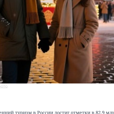
фото
.
енний туризм в России достиг отметки в 82,9 мл