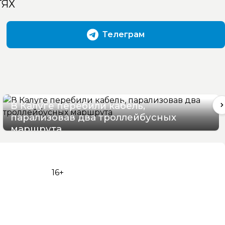
ТЯХ
Телеграм
В Калуге перебили кабель,
парализовав два троллейбусных
маршрута
06/08/2026 16:06
16+