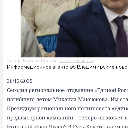
Автор: Единая Россия,
источник фото
.
Информационное агентство Владимирские ново
26/12/2025
Сегодня региональное отделение «Единой Рос
погибшего летом Михаила Максюкова. Им ста
Президиум регионального политсовета «Единой
предвыборной кампании – теперь он может вы
Кто такой Иван Яхаев? В Гусь-Хрустальном он