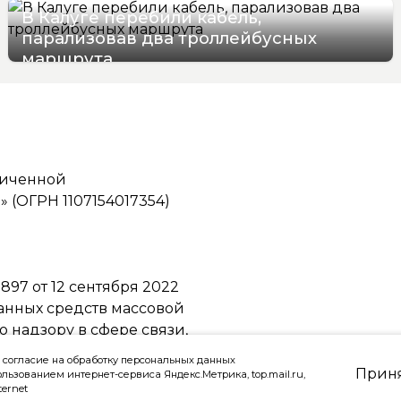
В Калуге перебили кабель,
парализовав два троллейбусных
маршрута
06/08/2026 16:06
ниченной
(ОГРН 1107154017354)
97 от 12 сентября 2022
ванных средств массовой
надзору в сфере связи,
ммуникаций
 согласие на обработку персональных данных
Прин
ользованием интернет-сервиса Яндекс.Метрика, top.mail.ru,
ternet