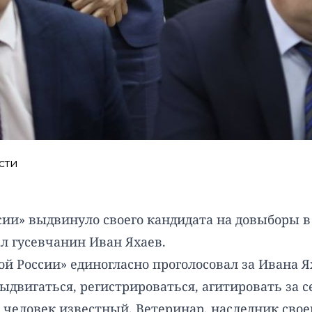
сти
сии» выдвинуло своего кандидата на довыборы в
л гусевчанин Иван Яхаев.
 России» единогласно проголосовал за Ивана Ях
двигаться, регистрироваться, агитировать за с
 человек известный. Ветеринар, наследник своег