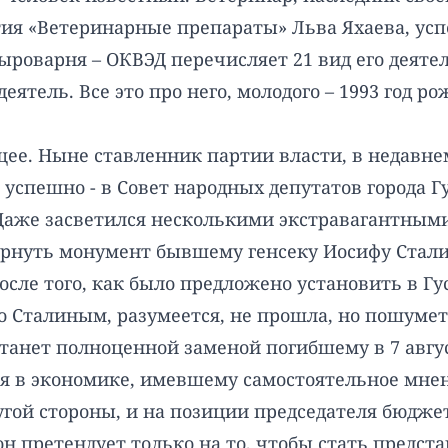
тия «Ветеринарные препараты» Льва Яхаева, у
сыроварня – ОКВЭД перечисляет 21 вид его деят
ель. Все это про него, молодого – 1993 год ро
ющее. Ныне ставленник партии власти, в недав
и успешно - в Совет народных депутатов города 
Даже засветился несколькими экстравагантными
нуть монумент бывшему генсеку Иосифу Сталину 
после того, как было предложено установить в Гу
со Сталиным, разумеется, не прошла, но пошум
 станет полноценной заменой погибшему в 7 авг
ся в экономике, имевшему самостоятельное мнен
ругой стороны, и на позиции председателя бюдж
он претендует только на то, чтобы стать предс