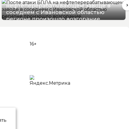
нефтеперерабатывающем заводе в
соседнем с Ивановской областью
регионе произошло возгорание
06/08/2026 12:41
16+
ять