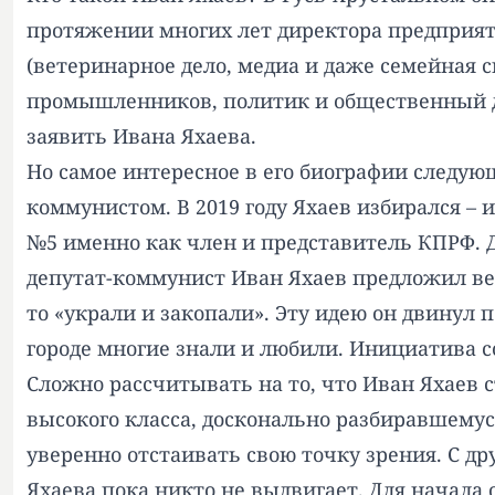
протяжении многих лет директора предприя
(ветеринарное дело, медиа и даже семейная 
промышленников, политик и общественный деят
заявить Ивана Яхаева.
Но самое интересное в его биографии следу
коммунистом. В 2019 году Яхаев избирался – 
№5 именно как член и представитель КПРФ. 
депутат-коммунист Иван Яхаев предложил вер
то «украли и закопали». Эту идею он двинул 
городе многие знали и любили. Инициатива 
Сложно рассчитывать на то, что Иван Яхаев
высокого класса, досконально разбиравшему
уверенно отстаивать свою точку зрения. С д
Яхаева пока никто не выдвигает. Для начала 