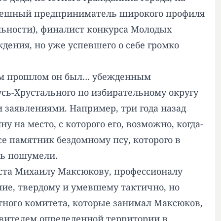
спешный предприниматель широкого профиля
ельности), финалист конкурса Молодых
ждения, но уже успевшего о себе громко
нем прошлом он был… убежденным
Гусь-Хрустального по избирательному округу
 заявлениями. Например, три года назад
на место, с которого его, возможно, когда-
се памятник бездомному псу, которого в
еть пошумели.
уста Михаилу Максюкову, профессионалу
ие, твердому и умевшему тактично, но
етного комитета, которые занимал Максюков,
тавителем определенной территории в