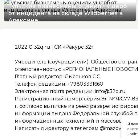
Тульские бизнесмены оценили ущерб
от инцидента на складе Wildberries в
Алексине
06/08/2026 17:36
2022 © 32q.ru | СИ «Ракурс 32»
Учредитель (соучредители): Общество с огра
ответственностью «РЕГИОНАЛЬНЫЕ НОВОСТИ» 
Главный редактор: Лысенков С.С.
Телефон редакции: +79803331660
Электронная почта редакции:
info@32q.ru
Регистрационный номер: серия Эл № ФС77-838
г. согласно выписке из реестра зарегистриро
информации выдана Федеральной службой по 
информационных технологий и массовых ко
Я даю
Написать директору в телеграм
@mazov
с исп
LiveIn