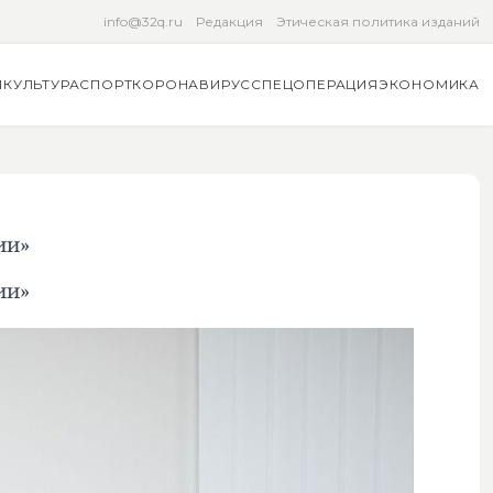
info@32q.ru
Редакция
Этическая политика изданий
Я
КУЛЬТУРА
СПОРТ
КОРОНАВИРУС
СПЕЦОПЕРАЦИЯ
ЭКОНОМИКА
ии»
ии»