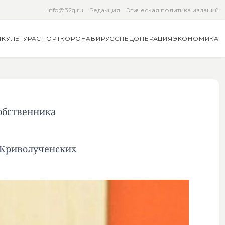
info@32q.ru
Редакция
Этическая политика изданий
Я
КУЛЬТУРА
СПОРТ
КОРОНАВИРУС
СПЕЦОПЕРАЦИЯ
ЭКОНОМИКА
обственника
 Криволученских