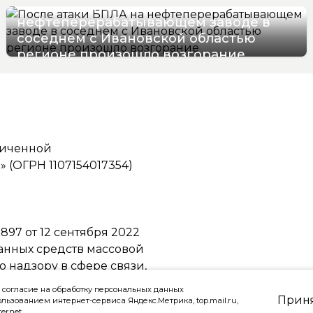
После атаки БПЛА на
нефтеперерабатывающем заводе в
соседнем с Ивановской областью
регионе произошло возгорание
06/08/2026 12:41
ниченной
(ОГРН 1107154017354)
97 от 12 сентября 2022
ванных средств массовой
надзору в сфере связи,
ммуникаций
 согласие на обработку персональных данных
Прин
ользованием интернет-сервиса Яндекс.Метрика, top.mail.ru,
ternet