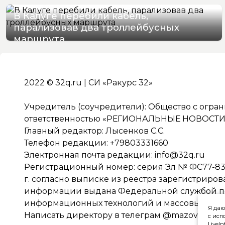
В Калуге перебили кабель,
парализовав два троллейбусных
маршрута
06/08/2026 16:06
2022 © 32q.ru | СИ «Ракурс 32»
Учредитель (соучредители): Общество с огра
ответственностью «РЕГИОНАЛЬНЫЕ НОВОСТИ» 
Главный редактор: Лысенков С.С.
Телефон редакции: +79803331660
Электронная почта редакции:
info@32q.ru
Регистрационный номер: серия Эл № ФС77-838
г. согласно выписке из реестра зарегистриро
информации выдана Федеральной службой по 
информационных технологий и массовых ко
Я даю
Написать директору в телеграм
@mazov
с исп
LiveIn