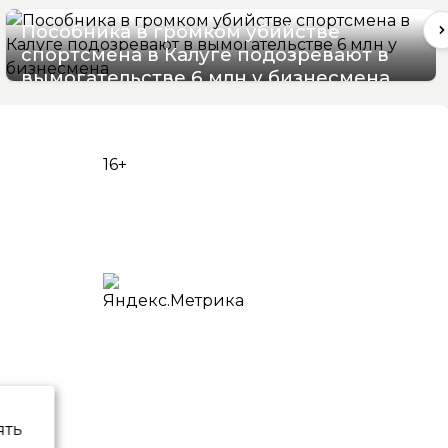
Пособника в громком убийстве
спортсмена в Калуге подозревают в
вымогательстве 6 млн у бизнесмена
06/08/2026 11:25
16+
ять