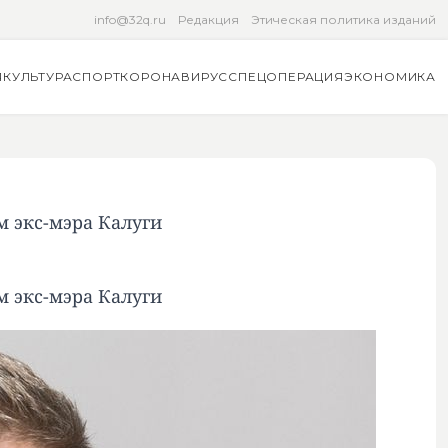
info@32q.ru
Редакция
Этическая политика изданий
Я
КУЛЬТУРА
СПОРТ
КОРОНАВИРУС
СПЕЦОПЕРАЦИЯ
ЭКОНОМИКА
м экс-мэра Калуги
м экс-мэра Калуги