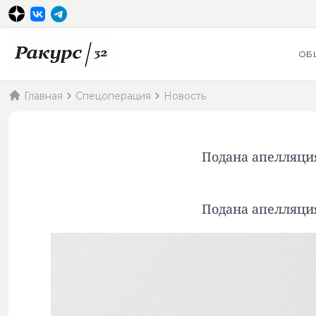
ОБ
Главная
Спецоперация
Новость
Подана апелляция
Подана апелляция