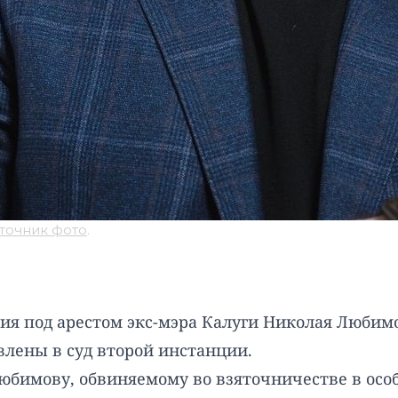
точник фото
.
ия под арестом экс-мэра Калуги Николая Любим
влены в суд второй инстанции.
Любимову, обвиняемому во взяточничестве в осо