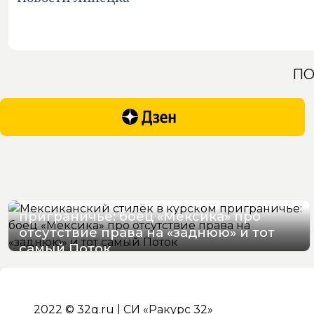
ПО
Мексиканский стилёк в курском
приграничье: боец «Мексика» про
отсутствие права на «заднюю» и тот
самый Поток
07/08/2026 16:57
2022 © 32q.ru | СИ «Ракурс 32»