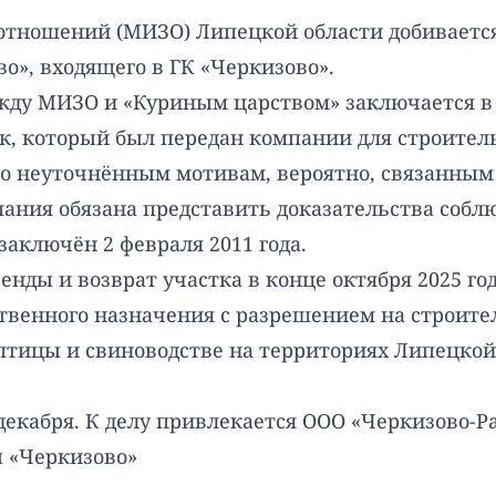
тношений (МИЗО) Липецкой области добивается
во», входящего в ГК «Черкизово».
ежду МИЗО и «Куриным царством» заключается в
к, который был передан компании для строитель
 по неуточнённым мотивам, вероятно, связанны
ания обязана представить доказательства соблю
заключён 2 февраля 2011 года.
ды и возврат участка в конце октября 2025 го
йственного назначения с разрешением на строит
 птицы и свиноводстве на территориях Липецкой
декабря. К делу привлекается ООО «Черкизово-Ра
ы «Черкизово»