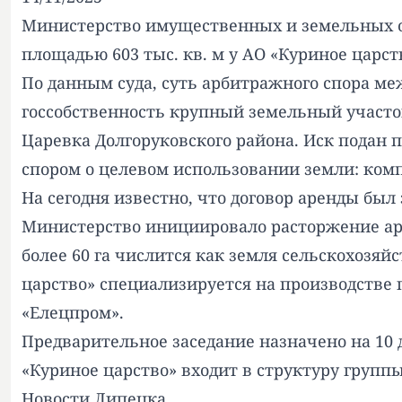
Министерство имущественных и земельных о
площадью 603 тыс. кв. м у АО «Куриное царст
По данным суда, суть арбитражного спора м
госсобственность крупный земельный участо
Царевка Долгоруковского района. Иск подан
спором о целевом использовании земли: комп
На сегодня известно, что договор аренды был 
Министерство инициировало расторжение арен
более 60 га числится как земля сельскохозя
царство» специализируется на производстве
«Елецпром».
Предварительное заседание назначено на 10 
«Куриное царство» входит в структуру групп
Новости Липецка