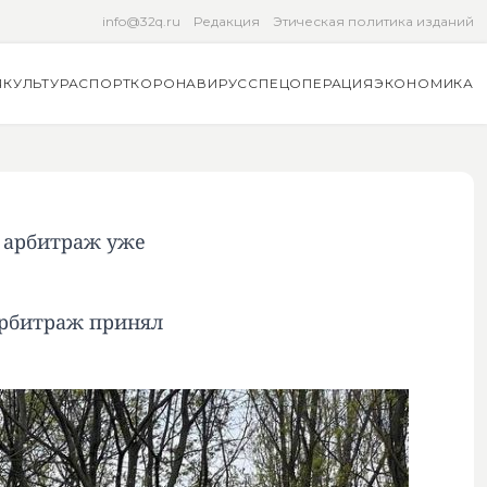
info@32q.ru
Редакция
Этическая политика изданий
Я
КУЛЬТУРА
СПОРТ
КОРОНАВИРУС
СПЕЦОПЕРАЦИЯ
ЭКОНОМИКА
: арбитраж уже
 арбитраж принял