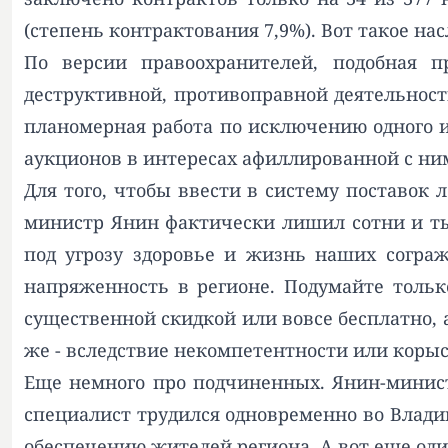
(степень контрактования 7,9%). Вот такое н
По версии правоохранителей, подобная п
деструктивной, противоправной деятельност
планомерная работа по исключению одного 
аукционов в интересах афиллированной с ни
Для того, чтобы ввести в систему поставок
министр Янин фактически лишил сотни и т
под угрозу здоровье и жизнь наших согра
напряженность в регионе. Подумайте только
существенной скидкой или вовсе бесплатно, 
же - вследствие некомпетентности или корыс
Еще немного про подчиненных. Янин-минист
специалист трудился одновременно во Влади
обеспечению жителей региона. А вот еще оди