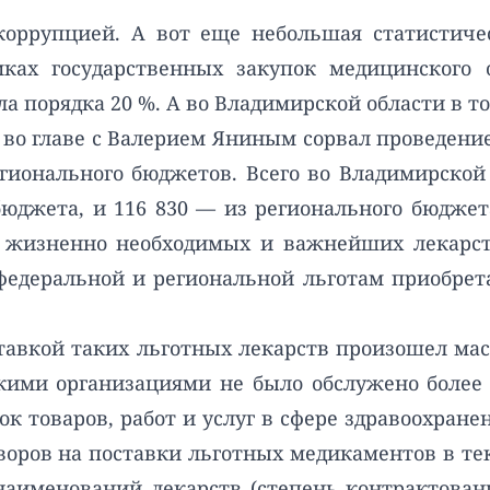
коррупцией. А вот еще небольшая статистиче
ках государственных закупок медицинского 
ла порядка 20 %. А во Владимирской области в то
 во главе с Валерием Яниным сорвал проведени
егионального бюджетов. Всего во Владимирской
бюджета, и 116 830 — из регионального бюдж
е жизненно необходимых и важнейших лекарст
федеральной и региональной льготам приобрет
ставкой таких льготных лекарств произошел мас
ими организациями не было обслужено более 
ок товаров, работ и услуг в сфере здравоохра
воров на поставки льготных медикаментов в тек
наименований лекарств (степень контрактования