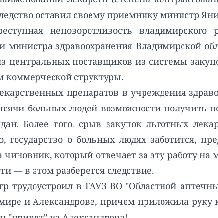
аследство оставил своему приемнику министр Яни
реступная неповоротливость владимирского р
и министра здравоохранения Владимирской обла
из центральных поставщиков из системы закуп
м коммерческой структуры.
 лекарственных препаратов в учреждения здрав
ысячи больных людей возможности получить по
ждан. Более того, срыв закупок льготных лек
, государство о больных людях заботится, пр
а чиновник, который отвечает за эту работу на 
ти — в этом разберется следствие.
р трудоустроил в ГАУЗ ВО "Областной аптечны
мире и Александрове, причем приложила руку 
н "привет" из Александрова!