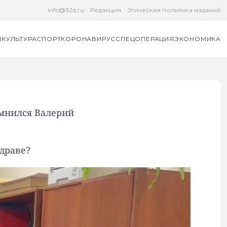
info@32q.ru
Редакция
Этическая политика изданий
Я
КУЛЬТУРА
СПОРТ
КОРОНАВИРУС
СПЕЦОПЕРАЦИЯ
ЭКОНОМИКА
омнился Валерий
драве?