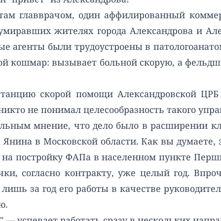
л там главврачом, один аффилированный комм
умиравших жителях города Александрова и Але
ные агенты были трудоустроены в патологоанат
ой кошмар: вызывает больной скорую, а фельдш
 станцию скорой помощи Александровской ЦРБ 
никто не понимал целесообразность такого упр
альным мнение, что дело было в расширении к
а Янина в Московской области. Как вы думаете, 
 на постройку ФАПа в населенном пункте Перш
чки, согласно контракту, уже целый год. Впро
 лишь за год его работы в качестве руководите
ю.
" — успевает работать сразу в нескольких напра