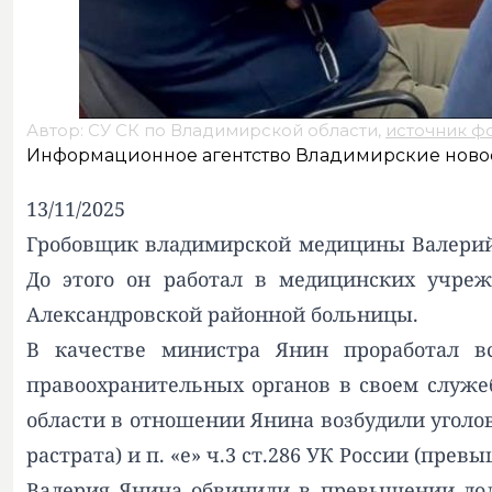
Автор: СУ СК по Владимирской области,
источник ф
Информационное агентство Владимирские ново
13/11/2025
Гробовщик владимирской медицины Валерий 
До этого он работал в медицинских учреж
Александровской районной больницы.
В качестве министра Янин проработал в
правоохранительных органов в своем служеб
области в отношении Янина возбудили уголов
растрата) и п. «е» ч.3 ст.286 УК России (пр
Валерия Янина обвинили в превышении долж