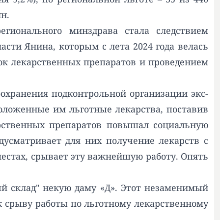
н.
егионального минздрава стала следствием
сти Янина, которым с лета 2024 года велась
ок лекарственных препаратов и проведением
оохранения подконтрольной организации экс-
ложенные им льготные лекарства, поставив
арственных препаратов повышал социальную
едусматривает для них получение лекарств с
местах, срывает эту важнейшую работу. Опять
й склад" некую даму «Д». Этот незаменимый
к срыву работы по льготному лекарственному