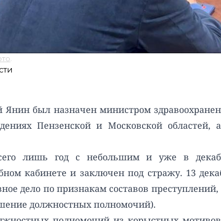
ото
.
сти
Янин был назначен министром здравоохранения
дениях Пензенской и Московской областей, а
сего лишь год с небольшим и уже в декаб
ном кабинете и заключен под стражу. 13 дека
ное дело по признакам составов преступлений, 
евышение должностных полномочий).
ностных полномочий из корыстных мотивов. П