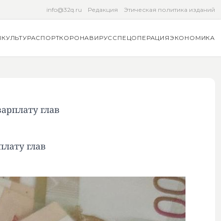
info@32q.ru
Редакция
Этическая политика изданий
Я
КУЛЬТУРА
СПОРТ
КОРОНАВИРУС
СПЕЦОПЕРАЦИЯ
ЭКОНОМИКА
зарплату глав
плату глав