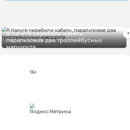
В Калуге перебили кабель,
парализовав два троллейбусных
маршрута
06/08/2026 16:06
16+