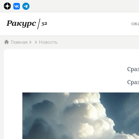
ОБ
Главная
Новость
Сра
Сра