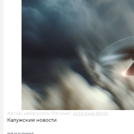
Автор: нейросеть "Регина",
источник фото
.
Калужские новости