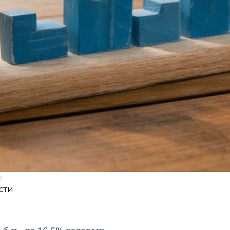
о
.
сти