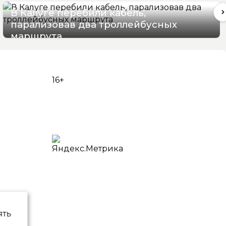
В Калуге перебили кабель,
парализовав два троллейбусных
маршрута
06/08/2026 16:06
16+
ять