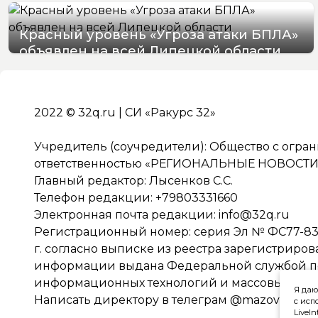
Красный уровень «Угроза атаки БПЛА»
объявлен на всей Липецкой области
06/08/2026 19:54
2022 © 32q.ru | СИ «Ракурс 32»
Учредитель (соучредители): Общество с огра
ответственностью «РЕГИОНАЛЬНЫЕ НОВОСТИ» 
Главный редактор: Лысенков С.С.
Телефон редакции: +79803331660
Электронная почта редакции:
info@32q.ru
Регистрационный номер: серия Эл № ФС77-838
г. согласно выписке из реестра зарегистриро
информации выдана Федеральной службой по 
информационных технологий и массовых ко
Я даю
Написать директору в телеграм
@mazov
с исп
LiveIn