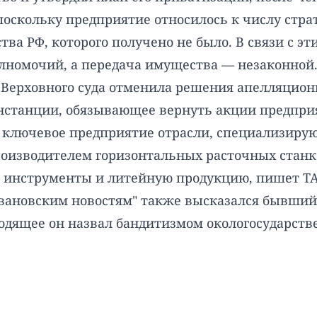
поскольку предприятие относилось к числу стр
ва РФ, которого получено не было. В связи с э
номочий, а передача имущества — незаконной
 Верховного суда отменила решения апелляцион
нстанции, обязывающее вернуть акции предприя
– ключевое предприятие отрасли, специализир
роизводителем горизонтальных расточных станк
, инструменты и литейную продукцию, пишет ТА
вановским новостям" также высказался бывший
ходящее он
назвал
бандитизмом окологосударств