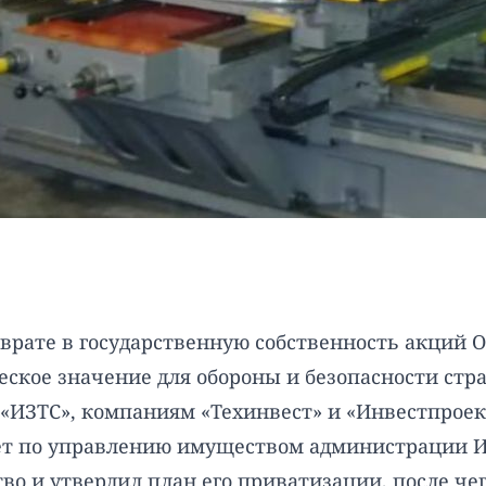
зврате в государственную собственность акций 
еское значение для обороны и безопасности стр
«ИЗТС», компаниям «Техинвест» и «Инвестпроект
митет по управлению имуществом администрации 
во и утвердил план его приватизации, после че