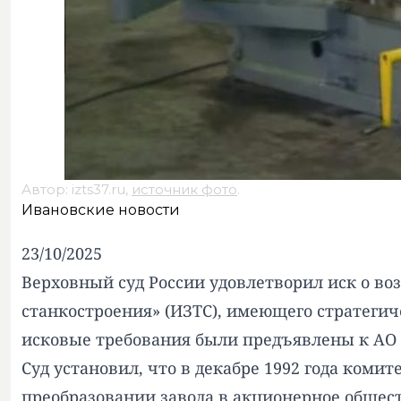
Автор: izts37.ru,
источник фото
.
Ивановские новости
23/10/2025
Верховный суд России удовлетворил иск о во
станкостроения» (ИЗТС), имеющего стратегич
исковые требования были предъявлены к АО 
Суд установил, что в декабре 1992 года ко
преобразовании завода в акционерное общест