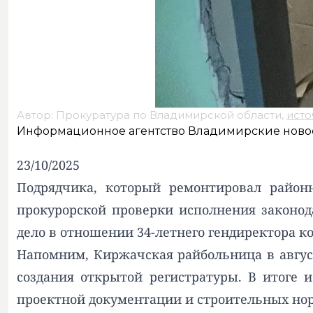
Автор: Прокуратура по Владимирской области,
исто
Информационное агентство Владимирские ново
23/10/2025
Подрядчика, который ремонтировал район
прокурорской проверки исполнения законода
дело в отношении 34-летнего гендиректора к
Напомним,
Киржачская райбольница в август
создания открытой регистратуры. В итоге
проектной документации и строительных но