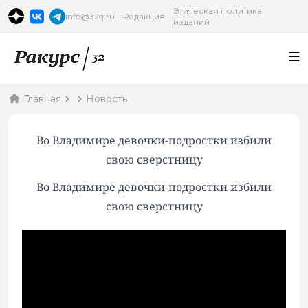
Этическая политика
info@32q.ru
Редакция
изданий
Главная
Новость
Во Владимире девочки-подростки избили
свою сверстницу
Во Владимире девочки-подростки избили
свою сверстницу