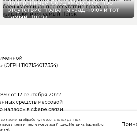
приграничье: боец «Мексика» про
отсутствие права на «заднюю» и тот
самый Поток
07/08/2026 16:57
ниченной
(ОГРН 1107154017354)
97 от 12 сентября 2022
ванных средств массовой
надзору в сфере связи,
ммуникаций
 согласие на обработку персональных данных
Прин
ользованием интернет-сервиса Яндекс.Метрика, top.mail.ru,
ternet