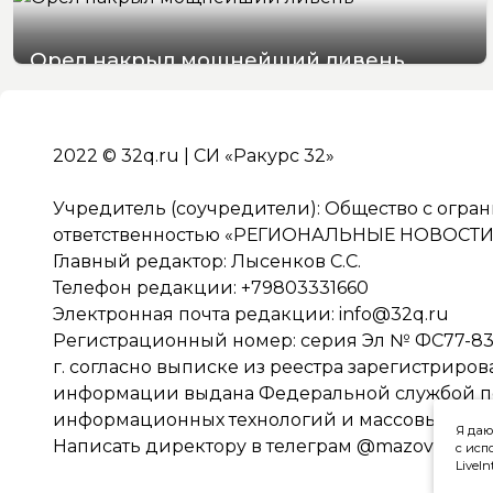
Орел накрыл мощнейший ливень
07/08/2026 19:29
2022 © 32q.ru | СИ «Ракурс 32»
Учредитель (соучредители): Общество с огра
ответственностью «РЕГИОНАЛЬНЫЕ НОВОСТИ» 
Главный редактор: Лысенков С.С.
Телефон редакции: +79803331660
Электронная почта редакции:
info@32q.ru
Регистрационный номер: серия Эл № ФС77-838
г. согласно выписке из реестра зарегистриро
информации выдана Федеральной службой по 
информационных технологий и массовых ко
Я даю
Написать директору в телеграм
@mazov
с исп
LiveIn