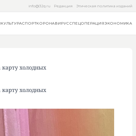
info@32q.ru
Редакция
Этическая политика изданий
Я
КУЛЬТУРА
СПОРТ
КОРОНАВИРУС
СПЕЦОПЕРАЦИЯ
ЭКОНОМИКА
а карту холодных
а карту холодных