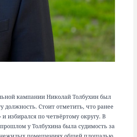
ельной кампании Николай Толбухин был
у должность. Стоит отметить, что ранее
и избирался по четвёртому округу. В
прошлом у Толбухина была судимость за
и в нежилых помещениях общей площадью