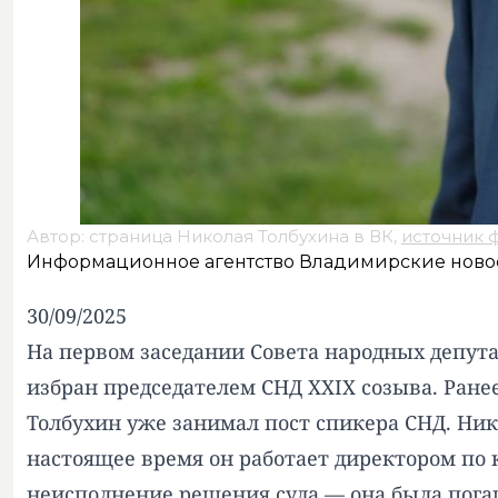
Автор: страница Николая Толбухина в ВК,
источник 
Информационное агентство Владимирские ново
30/09/2025
На первом заседании Совета народных депут
избран председателем СНД XXIX созыва. Ране
Толбухин уже занимал пост спикера СНД. Ник
настоящее время он работает директором по
неисполнение решения суда — она была пога