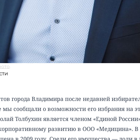
фото
.
сти
атов города Владимира после недавней избират
е мы сообщали о возможности его избрания на эт
олай Толбухин является членом «Единой России» 
 корпоративному развитию в ООО «Медицина». В 
шена в 2009 году. Среди его имущества — дол