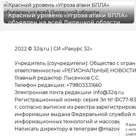
Красный уровень «Угроза атаки БПЛА»
объявлен на всей Липецкой области
06/08/2026 19:54
2022 © 32q.ru | СИ «Ракурс 32»
Учредитель (соучредители): Общество с огра
ответственностью «РЕГИОНАЛЬНЫЕ НОВОСТИ» 
Главный редактор: Лысенков С.С.
Телефон редакции: +79803331660
Электронная почта редакции:
info@32q.ru
Регистрационный номер: серия Эл № ФС77-838
г. согласно выписке из реестра зарегистриро
информации выдана Федеральной службой по 
информационных технологий и массовых ко
Я даю
Написать директору в телеграм
@mazov
с исп
LiveIn