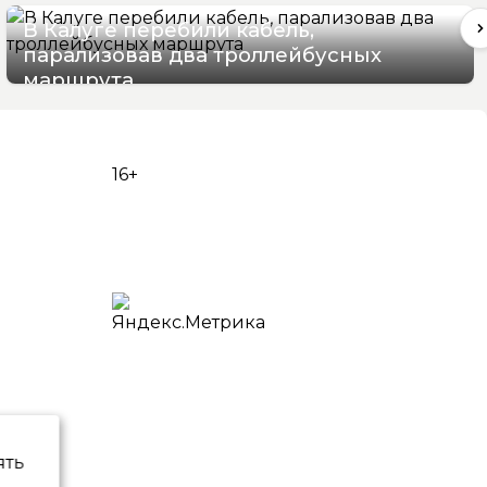
В Калуге перебили кабель,
парализовав два троллейбусных
маршрута
06/08/2026 16:06
16+
ять