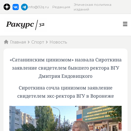
Этическая политика
info@32q.ru
Редакция
изданий
Главная
Спорт
Новость
«Сатанинским цинизмом» назвала Сироткина
заявление свидетелем бывшего ректора ВГУ
Дмитрия Ендовицкого
Сироткина сочла цинизмом заявление
свидетелем экс-ректора ВГУ в Воронеже