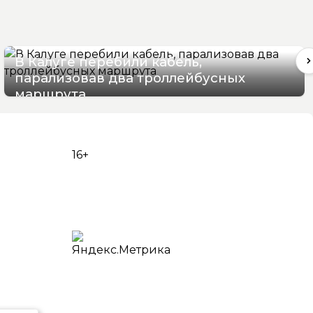
В Калуге перебили кабель,
парализовав два троллейбусных
маршрута
06/08/2026 16:06
16+