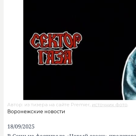
Автор: из тизера на сайте Premier,
источник фото
.
Воронежские новости
18/09/2025