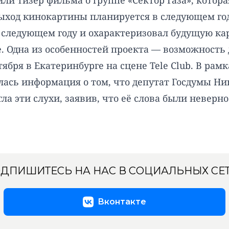
ли тизер фильма о группе «Сектор Газа», котор
ыход кинокартины планируется в следующем год
 следующем году и охарактеризовал будущую кар
. Одна из особенностей проекта — возможность
ября в Екатеринбурге на сцене Tele Club. В рам
илась информация о том, что депутат Госдумы Н
гла эти слухи, заявив, что её слова были неве
ДПИШИТЕСЬ НА НАС В СОЦИАЛЬНЫХ СЕ
Вконтакте