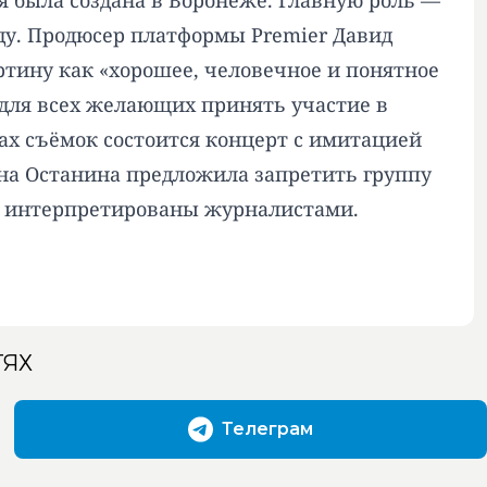
ая была создана в Воронеже. Главную роль —
у. Продюсер платформы Premier Давид
тину как «хорошее, человечное и понятное
 для всех желающих принять участие в
ках съёмок состоится концерт с имитацией
ина Останина предложила запретить группу
рно интерпретированы журналистами.
ТЯХ
Телеграм