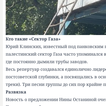
Кто такие «Сектор Газа»
Юрий Клинских, известный под панковским псе
палестинский сектор Газа часто упоминался 
где постоянно дымили трубы заводов.
Весь репертуар создавался единолично лидер
постсоветской глубинки, а посвящались в ос
треки). Три песни группы до сих пор крайне 
Развязка
Новость о предложении Нины Останиной очен