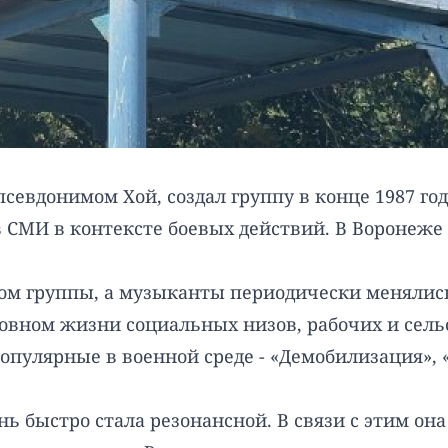
вдонимом Хой, создал группу в конце 1987 года
в СМИ в контексте боевых действий. В Воронеж
ом группы, а музыканты периодически менялись
новном жизни социальных низов, рабочих и сель
популярные в военной среде - «Демобилизация», 
ь быстро стала резонансной. В связи с этим он