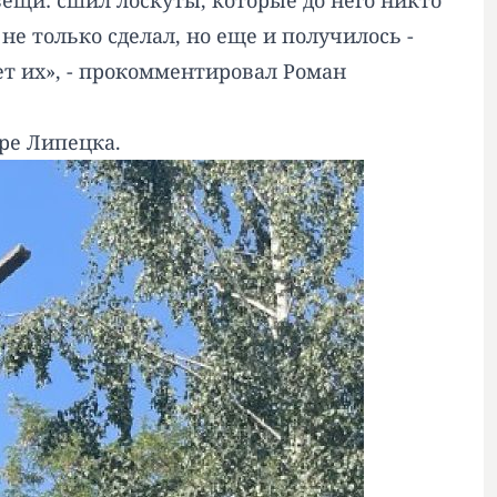
вещи: сшил лоскуты, которые до него никто
не только сделал, но еще и получилось -
ет их», - прокомментировал Роман
ре Липецка.