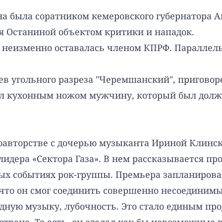
а была соратником кемеровского губернатора А
ля Останиной объектом критики и нападок.
и неизменно оставалась членом КПРФ. Параллел
 угольного разреза "Черемшанский", приговорен
арил кухонным ножом мужчину, который был долж
оавторстве с дочерью музыканта Ириной Клинск
идера «Сектора Газа». В нем рассказывается пр
х событиях рок-группы. Премьера запланирован
, что он смог соединить совершенно несоединим
дную музыку, лубочность. Это стало единым про