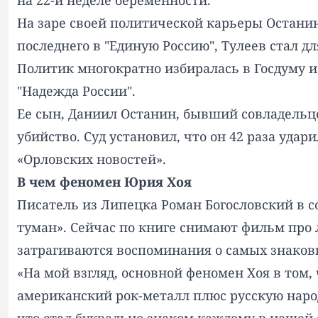
на 22-й неделе беременности.
На заре своей политической карьеры Останин
последнего в "Единую Россию", Тулеев стал д
Политик многократно избиралась в Госдуму 
"Надежда России".
Ее сын, Даниил Останин, бывший совладельцев
убийство. Суд установил, что он 42 раза уд
«
Орловских новостей
».
В чем феномен Юрия Хоя
Писатель из Липецка Роман Богословский в с
туман». Сейчас по книге
снимают
фильм про л
затрагиваются воспоминания о самых знаковы
«На мой взгляд, основной феномен Хоя в том
американский рок-металл плюс русскую наро