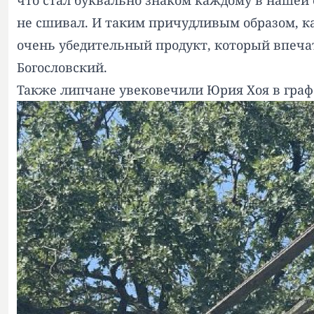
что стал буквально знаком каждому в нашей с
не сшивал. И таким причудливым образом, как
очень убедительный продукт, который впечат
Богословский.
Также липчане увековечили Юрия Хоя в граф