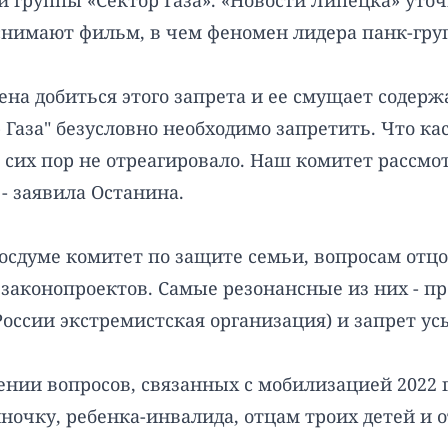
группы «Сектор Газа». «Новости Липецка» уточн
 снимают фильм, в чем феномен лидера панк-гру
ена добиться этого запрета и ее смущает содерж
аза" безусловно необходимо запретить. Что кас
о сих пор не отреагировало. Наш комитет рассмо
- заявила Останина.
осдуме комитет по защите семьи, вопросам отцов
 законопроектов. Самые резонансные из них - п
оссии экстремистская организация) и запрет у
ении вопросов, связанных с мобилизацией 2022 г
чку, ребенка-инвалида, отцам троих детей и от