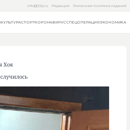
info@32q.ru
Редакция
Этическая политика изданий
Я
КУЛЬТУРА
СПОРТ
КОРОНАВИРУС
СПЕЦОПЕРАЦИЯ
ЭКОНОМИКА
я Хоя
 случилось