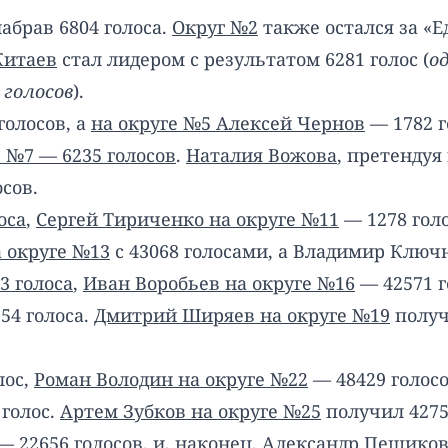
набрав 6804 голоса.
Округ №2
также остался за «
Китаев
стал лидером с результатом 6281 голос (
о
 голосов
).
голосов, а
на округе №5 Алексей Чернов
— 1782 г
 №7 — 6235 голосов
.
Наталия Вожова
, претендуя
сов.
оса
,
Сергей Тириченко на округе №11
— 1278 голо
 округе №13
с 43068 голосами, а Владимир Ключн
3 голоса
,
Иван Воробьев на округе №16
— 42571 г
54 голоса.
Дмитрий Ширяев на округе №19
получ
лос,
Роман Володин на округе №22
— 48429 голос
голос.
Артем Зубков на округе №25
получил 4275
— 22656 голосов, и, наконец,
Александр Пешиков