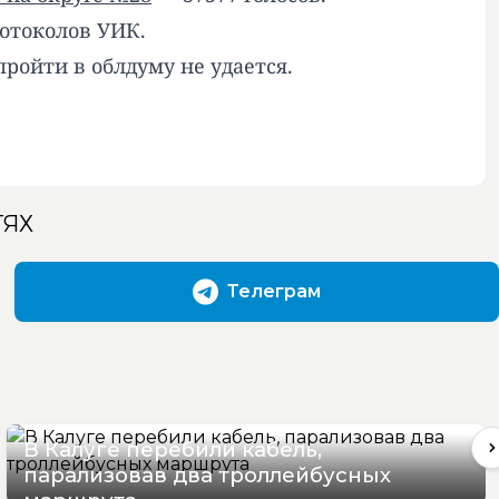
ротоколов УИК.
пройти в облдуму
не удается
.
ТЯХ
Телеграм
В Калуге перебили кабель,
парализовав два троллейбусных