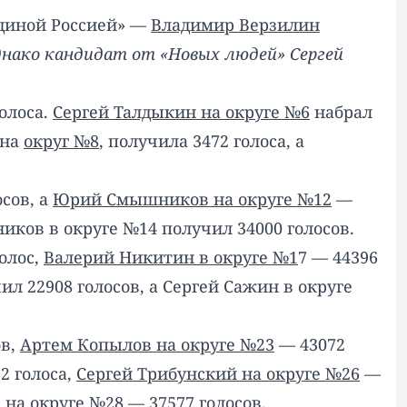
Единой Россией» —
Владимир Верзилин
днако кандидат от «Новых людей» Сергей
олоса.
Сергей Талдыкин на округе №6
набрал
 на
округ №8
, получила 3472 голоса, а
сов, а
Юрий Смышников на округе №12
—
иков в округе №14 получил 34000 голосов.
олос,
Валерий Никитин в округе №1
7 — 44396
ил 22908 голосов, а Сергей Сажин в округе
ов,
Артем Копылов на округе №23
— 43072
2 голоса,
Сергей Трибунский на округе №26
—
 на округе №28
— 37577 голосов.