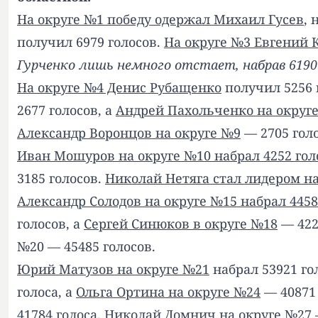
На округе №1 победу одержал Михаил Гусев
, 
получил 6979 голосов.
На округе №3 Евгений 
Гурченко лишь немного отстает, набрав 6190
На округе №4 Денис Рубащенко
получил 5256 
2677 голосов, а
Андрей Пахольченко на округе
Александр Воронцов на округе №9
— 2705 голо
Иван Мошуров на округе №10 набрал 4252 гол
3185 голосов.
Николай Нетяга стал лидером на
Александр Солодов на округе №15 набрал 4458
голосов, а
Сергей Синюков в округе №18
— 422
№20 — 45485 голосов.
Юрий Матузов на округе №21
набрал 53921 го
голоса, а
Ольга Ортина на округе №24
— 40871 
41784 голоса,
Николай Домнич на округе №27