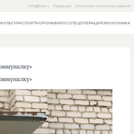
info@32q.ru
Редакция
Этическая политика изданий
Я
КУЛЬТУРА
СПОРТ
КОРОНАВИРУС
СПЕЦОПЕРАЦИЯ
ЭКОНОМИКА
коммуналку»
коммуналку»