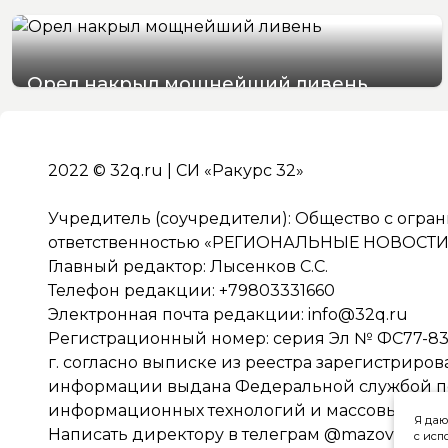
Орел накрыл мощнейший ливень
07/08/2026 19:29
2022 © 32q.ru | СИ «Ракурс 32»
Учредитель (соучредители): Общество с огра
ответственностью «РЕГИОНАЛЬНЫЕ НОВОСТИ» 
Главный редактор: Лысенков С.С.
Телефон редакции: +79803331660
Электронная почта редакции:
info@32q.ru
Регистрационный номер: серия Эл № ФС77-838
г. согласно выписке из реестра зарегистриро
информации выдана Федеральной службой по 
информационных технологий и массовых ко
Я даю
Написать директору в телеграм
@mazov
с исп