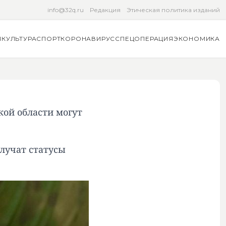
info@32q.ru
Редакция
Этическая политика изданий
Я
КУЛЬТУРА
СПОРТ
КОРОНАВИРУС
СПЕЦОПЕРАЦИЯ
ЭКОНОМИКА
ой области могут
лучат статусы