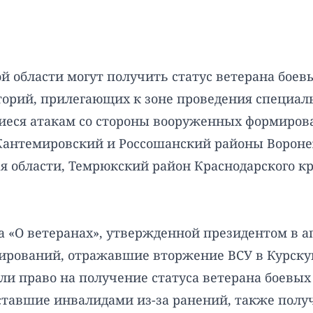
 области могут получить статус ветерана боев
торий, прилегающих к зоне проведения специал
иеся атакам со стороны вооруженных формиров
 Кантемировский и Россошанский районы Вороне
ая области, Темрюкский район Краснодарского кр
а «О ветеранах», утвержденной президентом в 
ирований, отражавшие вторжение ВСУ в Курску
ли право на получение статуса ветерана боевых
тавшие инвалидами из-за ранений, также получ