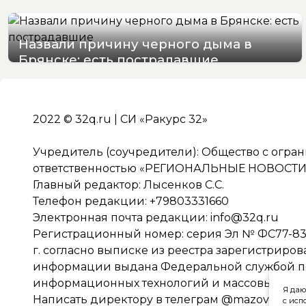
Назвали причину черного дыма в
Брянске: есть пострадавшие
07/08/2026 15:48
2022 © 32q.ru | СИ «Ракурс 32»
Учредитель (соучредители): Общество с огра
ответственностью «РЕГИОНАЛЬНЫЕ НОВОСТИ» 
Главный редактор: Лысенков С.С.
Телефон редакции: +79803331660
Электронная почта редакции:
info@32q.ru
Регистрационный номер: серия Эл № ФС77-838
г. согласно выписке из реестра зарегистриро
информации выдана Федеральной службой по 
информационных технологий и массовых ко
Я даю
Написать директору в телеграм
@mazov
с исп